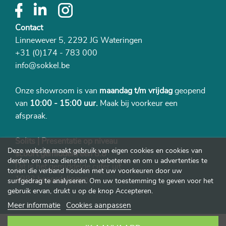
Contact
Linnewever 5, 2292 JG Wateringen
+31 (0)174 - 783 000
info@sokkel.be
Onze showroom is van
maandag t/m vrijdag
geopend
van
10:00 - 15:00 uur.
Maak bij voorkeur een
afspraak.
Solits | Presentatie op niveau
Deze website maakt gebruik van eigen cookies en cookies van
scoort gemiddeld een 8.8
derden om onze diensten te verbeteren en om u advertenties te
Dit is het gemiddelde cijfer uit
tonen die verband houden met uw voorkeuren door uw
1982 beoordelingen
surfgedrag te analyseren. Om uw toestemming te geven voor het
gebruik ervan, drukt u op de knop Accepteren.
Meer informatie
Cookies aanpassen