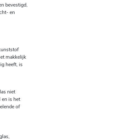
en bevestigd,
cht- en
kunststof
et makkelijk
g heeft, is
las niet
 en is het
elende of
glas,