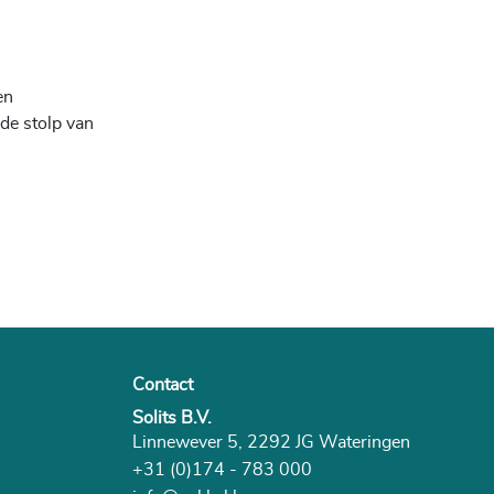
en
de stolp van
Contact
Solits B.V.
Linnewever 5, 2292 JG Wateringen
+31 (0)174 - 783 000