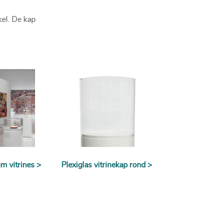
kel. De kap
 vitrines >
Plexiglas vitrinekap rond >