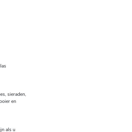
las
es, sieraden,
ooier en
jn als u