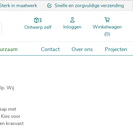
Sterk in maatwerk
Snelle en zorgvuldige verzending
Inloggen
Winkelwagen
Ontwerp zelf
(0)
uurzaam
Contact
Over ons
Projecten
lp. Wij
ekap met
 Kies voor
een krasvast